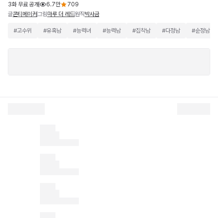
3화 무료 공개
6.7만
709
글
그림
원작
콘티메이커
마루 더 레드
박사금
#
고수위
#
유혹남
#
능력녀
#
능력남
#
집착남
#
다정남
#
순정남