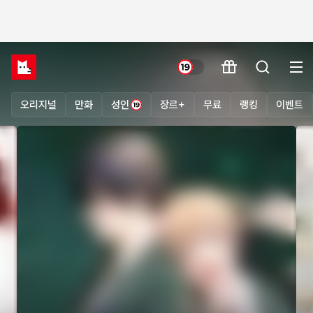
오리지널
만화
성인
장르+
무료
랭킹
이벤트