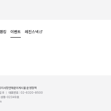
랭킹
이벤트
레진스낵
공지사항
연재문의
게시물 운영정책
길 8
대표번호 : 02-6320-8500
울성동-02349호
om