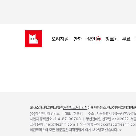
오리지널
만화
성인
장르+
무료
회사소개
사업자정보확인
개인정보처리방침
이용약관
청소년보호정책
고객지원/
(주)레진엔터테인먼트
대표 : 허흥범
주소 : 서울특별시 성동구 연무장11
사업자 등록번호 : 114-87-00708
통신판매업 신고번호 : 제2022-서
고객 문의 : help@lezhin.com
업무 제휴 문의 : contact@lezhin.c
레진코믹스의 모든 웹툰들은 저작권법에 의거 보호받고 있습니다.