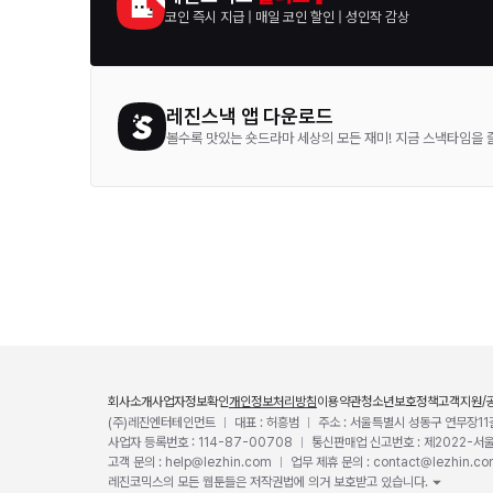
코인 즉시 지급
|
매일 코인 할인
|
성인작 감상
레진스낵 앱 다운로드
볼수록 맛있는 숏드라마 세상의 모든 재미! 지금 스낵타임을 
회사소개
사업자정보확인
개인정보처리방침
이용약관
청소년보호정책
고객지원/
(주)레진엔터테인먼트
대표 : 허흥범
주소 : 서울특별시 성동구 연무장11
사업자 등록번호 : 114-87-00708
통신판매업 신고번호 : 제2022-서
고객 문의 : help@lezhin.com
업무 제휴 문의 : contact@lezhin.c
레진코믹스의 모든 웹툰들은 저작권법에 의거 보호받고 있습니다.