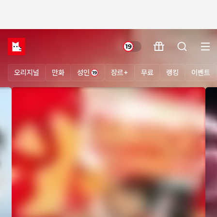
오리지널
만화
성인
장르+
무료
랭킹
이벤트