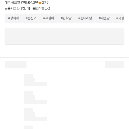
매주 목요일 연재
1.2만
275
글
그림
원작
톳기
라옌
,
메타툰
송민선
#
상처녀
#
순진녀
#
무심녀
#
집착남
#
츤데레남
#
재벌남
#
다정남