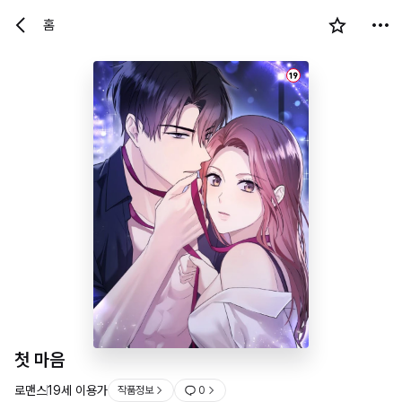
홈
19
첫 마음
로맨스
19세 이용가
작품정보
0