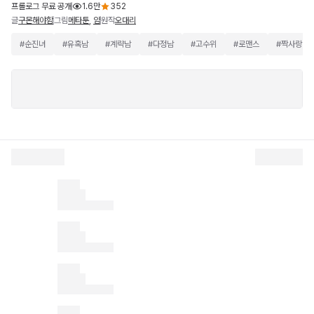
프롤로그 무료 공개
1.6만
352
글
그림
원작
구몬해야함
메타툰
,
얌
오대리
#
순진녀
#
유혹남
#
계략남
#
다정남
#
고수위
#
로맨스
#
짝사랑