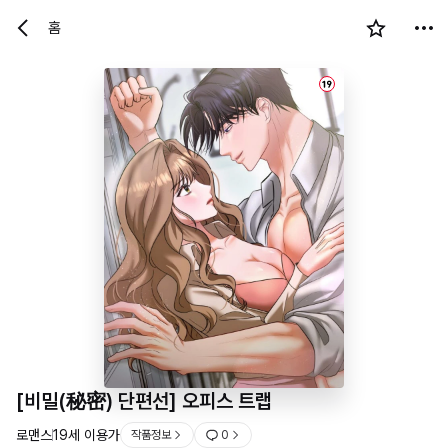
홈
19
[비밀(秘密) 단편선] 오피스 트랩
로맨스
19세 이용가
작품정보
0