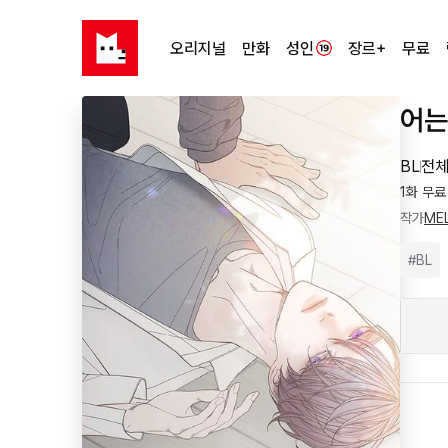
오리지널
만화
성인
장르+
무료
어는
BL
전체
1화 무료
작가
ME
#
BL