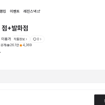
랭킹
이벤트
레진스낵
 점+발화점
 이용가
작품정보
0
 공개
26.1만
4,369
L