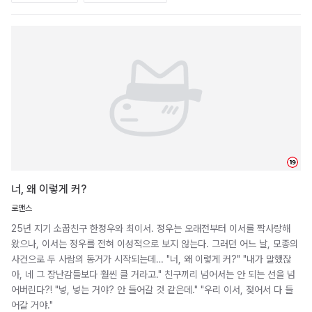
19
너, 왜 이렇게 커?
로맨스
25년 지기 소꿉친구 한정우와 최이서. 정우는 오래전부터 이서를 짝사랑해
왔으나, 이서는 정우를 전혀 이성적으로 보지 않는다. 그러던 어느 날, 모종의
사건으로 두 사람의 동거가 시작되는데… "너, 왜 이렇게 커?" "내가 말했잖
아, 네 그 장난감들보다 훨씬 클 거라고." 친구끼리 넘어서는 안 되는 선을 넘
어버린다?! "넣, 넣는 거야? 안 들어갈 것 같은데." "우리 이서, 젖어서 다 들
어갈 거야."