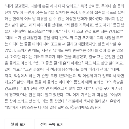
“내가 경고했지. 나한테 손끝 하나 대지 말라고.” 촉각 방어증. 목이나 손 등의
신체 부위에 무언가 닿는 느낌을 싫어하는 증상. 타인과의 접촉을 극도로 싫어
하는 한에게 어느 날 이유를 알 수 없는 이상한 변화가 찾아왔다. 아버지 같은
은사님의 딸인, 제자 이다미를 상대로. “저 완죤 기특하죠. 쌤도 제가 1등급 받
을지 저어언혀 모르셨죠!!” “이다미.” “저 이제 조교 면접 보면 되는 건가요?”
“대체 누가 널 채용한대. 뽑을 생각 없으니까 그만 포기해.” 그의 사정을 모르
는 이다미는 졸졸 따라다니며 조교로 써 달라고 애원했지만, 한은 허락할 수
없었다. 스치기만 해도, 시선만 닿아도 몸이 반응하는 상대를 곁에 둘 순 없으
니. 하지만 다미는 기어코 조교가 되어 한을 괴롭혔고, 결국 그는 은밀한 순간
을 들키고 마는데. “쌤, 그 좋은 걸 왜 혼자 하세요? 저도 하고 싶단 말이에요.
같이 해요!” “그만 까불어. 저 책상에 당장이라도 눕혀 버리기 전에.” “대박.
저요, 책상에서 하는 거 완전! 로망 있었거든요. 막 이렇게 제가 엎드려서 하면
돼요?” 살랑- 뒤로 몸을 휙 돌리는 이다미의 몸짓이 애써 눌러둔 그의 욕망을
건드렸다. “내가 진짜 덮치면 어쩌려고 이렇게 깝치지?” 미간을 구기며 사납
게 경고했으나, 한은 이미 알고 있었다. 그녀에게 기우는 제 마음을. “어떻게
든 참아 보려고 했는데, 더는 못 참겠다.” 까칠해서 섹시한 일타강사 유한과
해맑아서 사랑스러운 다미의 밀당 로맨스. ⓒ유라떼/소민/링지
첫 화 보기
전체 목록 보기