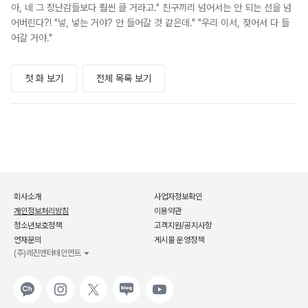
아, 네 그 장난감들보다 훨씬 클 거라고." 친구끼리 넘어서는 안 되는 선을 넘
어버린다?! "넣, 넣는 거야? 안 들어갈 것 같은데." "우리 이서, 젖어서 다 들
어갈 거야."
첫 화 보기
전체 목록 보기
회사소개
사업자정보확인
개인정보처리방침
이용약관
청소년보호정책
고객지원/공지사항
연재문의
게시물 운영정책
(주)레진엔터테인먼트
카카오
인스타그램
X
네이버
유튜브