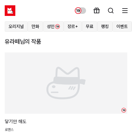
오리지널
만화
성인
장르+
무료
랭킹
이벤트
유라떼님의 작품
19
닿기만 해도
로맨스