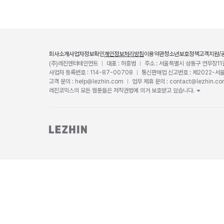
회사소개
사업자정보확인
개인정보처리방침
이용약관
청소년보호정책
고객지원/
(주)레진엔터테인먼트
대표 : 허흥범
주소 : 서울특별시 성동구 연무장11
사업자 등록번호 : 114-87-00708
통신판매업 신고번호 : 제2022-서
고객 문의 : help@lezhin.com
업무 제휴 문의 : contact@lezhin.c
레진코믹스의 모든 웹툰들은 저작권법에 의거 보호받고 있습니다.