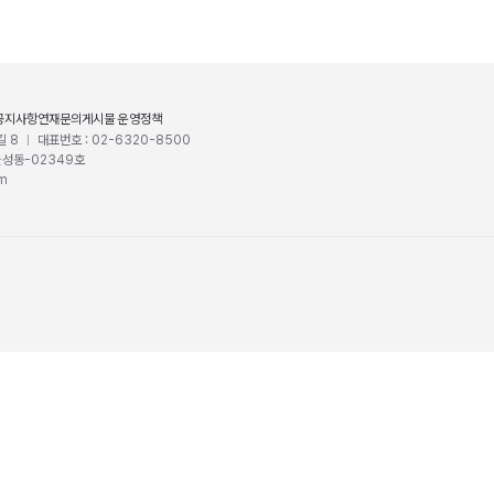
공지사항
연재문의
게시물 운영정책
길 8
대표번호 : 02-6320-8500
울성동-02349호
om