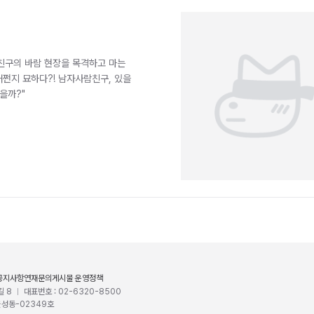
자친구의 바람 현장을 목격하고 마는
어쩐지 묘하다?! 남자사람친구, 있을
있을까?"
공지사항
연재문의
게시물 운영정책
길 8
대표번호 : 02-6320-8500
울성동-02349호