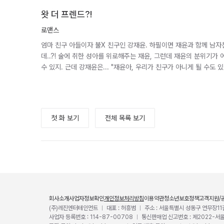
왓 더 프렌드?!
로맨스
엄마 친구 아들이자 불X 친구인 강재윤. 하필이면 재윤과 함께 남
데..?! 술에 취한 성아를 위로해주는 재윤, 그런데 재윤의 분위기가 
수 있지. 근데 강재윤은... "재윤아, 우리가 친구가 아니게 될 수도 
첫 화 보기
전체 목록 보기
회사소개
사업자정보확인
개인정보처리방침
이용약관
청소년보호정책
고객지원/
(주)레진엔터테인먼트
대표 : 허흥범
주소 : 서울특별시 성동구 연무장11
사업자 등록번호 : 114-87-00708
통신판매업 신고번호 : 제2022-서