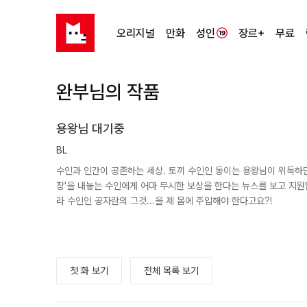
오리지널
만화
성인
장르+
무료
완부님의 작품
용왕님 대기중
BL
수인과 인간이 공존하는 세상. 토끼 수인인 동이는 용왕님이 위독하단
장'을 내놓는 수인에게 어마 무시한 보상을 한다는 뉴스를 보고 지원한
라 수인인 공자란의 그것...을 제 몸에 주입해야 한다고요?!
첫 화 보기
전체 목록 보기