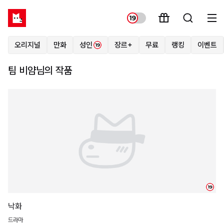
오리지널
만화
성인
장르+
무료
랭킹
이벤트
팀 비얌님의 작품
19
낙화
드라마