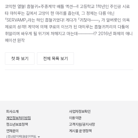
코믹한 열혈! 흡혈귀×주종계약 배틀 액션―!! 고등학교 1학년인 주인공 시로
타 마히루는 길에서 고양이 한 마리를 줍는데, 그 정체는 다름 아닌
「SERVAMP」라는 하인 흡혈귀였다! 게다가 「귀찮아――」 가 말버릇인 의욕
제로의 성격!! 계약에 의해 쿠로의 이브가 된 마히루는 흡혈귀끼리의 다툼에
휘말리며 싸우게 될 위기에 처해지고 마는데――――!? 2016년 화제의 애니
메이션 원작
첫 화 보기
전체 목록 보기
회사소개
사업자정보확인
개인정보처리방침
이용약관
청소년보호정책
고객지원/공지사항
연재문의
게시물 운영정책
(주)레진엔터테인먼트