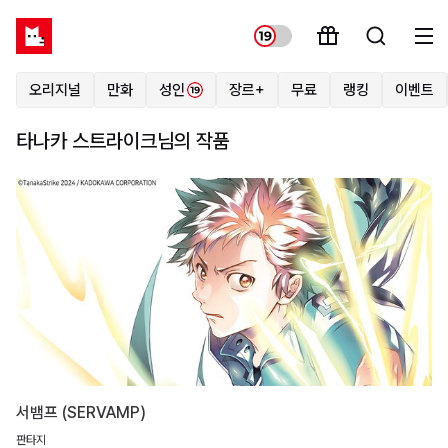
오리지널
만화
성인
장르+
무료
랭킹
이벤트
타나카 스트라이크님의 작품
서뱀프 (SERVAMP)
판타지