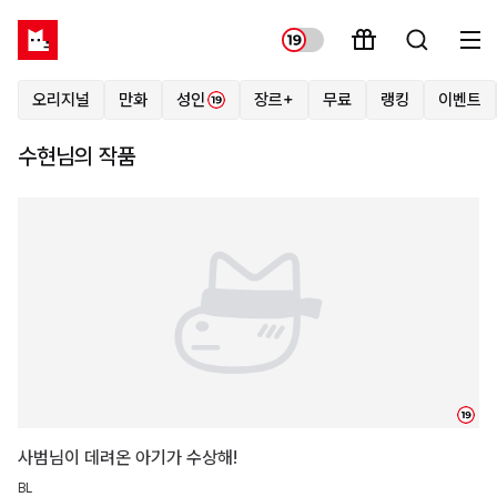
오리지널
만화
성인
장르+
무료
랭킹
이벤트
수현님의 작품
19
사범님이 데려온 아기가 수상해!
BL