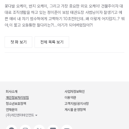
꽃다발 오케이, 반지 오케이, 그리고 가장 중요한 외모 오케이! 건물주이자 대
대로 조직생활을 하고 있는 정이준이 보람 태권도장 사범님이자 잘생기고 예
쁜 예비 내 자기 범수혁에게 고백하기 10초전!!인데..왜 이렇게 어지럽지..? 뭐
야,이 짧고 오동통한 팔다리는?!...아기가 되어버렸잖아?!
첫 화 보기
전체 목록 보기
회사소개
사업자정보확인
개인정보처리방침
이용약관
청소년보호정책
고객지원/공지사항
연재문의
게시물 운영정책
(주)레진엔터테인먼트
카카오
인스타그램
X
네이버
유튜브