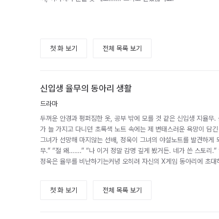
첫 화 보기
전체 목록 보기
신입생 율무의 동아리 생활
드라마
두꺼운 안경과 펑퍼짐한 옷, 공부 밖에 모를 것 같은 신입생 지율무
가 늘 가지고 다니던 초록색 노트 속에는 제 변태스러운 욕망이 담긴
그녀가 선망해 마지않는 선배, 정욱이 그녀의 야설노트를 발견하게 되고.
무.” “절 왜…….” “나 이거 정말 감명 깊게 봤거든. 네가 쓴 스토리.”
정욱은 율무를 비난하기는커녕 오히려 자신의 X게임 동아리에 초대하
첫 화 보기
전체 목록 보기