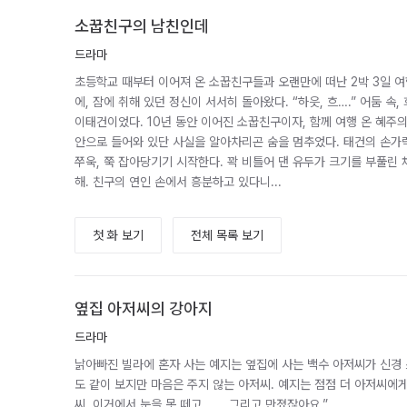
소꿉친구의 남친인데
드라마
초등학교 때부터 이어져 온 소꿉친구들과 오랜만에 떠난 2박 3일 여
에, 잠에 취해 있던 정신이 서서히 돌아왔다. “하읏, 흐….” 어둠 속
이태건이었다. 10년 동안 이어진 소꿉친구이자, 함께 여행 온 혜주의
안으로 들어와 있단 사실을 알아차리곤 숨을 멈추었다. 태건의 손가
쭈욱, 쭉 잡아당기기 시작한다. 꽉 비틀어 댄 유두가 크기를 부풀린 채 
해. 친구의 연인 손에서 흥분하고 있다니...
첫 화 보기
전체 목록 보기
옆집 아저씨의 강아지
드라마
낡아빠진 빌라에 혼자 사는 예지는 옆집에 사는 백수 아저씨가 신경 
도 같이 보지만 마음은 주지 않는 아저씨. 예지는 점점 더 아저씨에게 관
씨, 이거에서 눈을 못 떼고……. 그리고 만졌잖아요.”