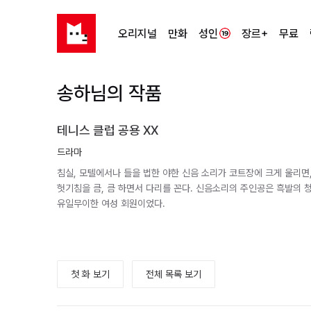
오리지널
만화
성인
장르+
무료
송하님의 작품
테니스 클럽 공용 XX
드라마
침실, 모텔에서나 들을 법한 야한 신음 소리가 코트장에 크게 울리면
헛기침을 큼, 큼 하면서 다리를 꼰다. 신음소리의 주인공은 흑발의 
유일무이한 여성 회원이었다.
첫 화 보기
전체 목록 보기