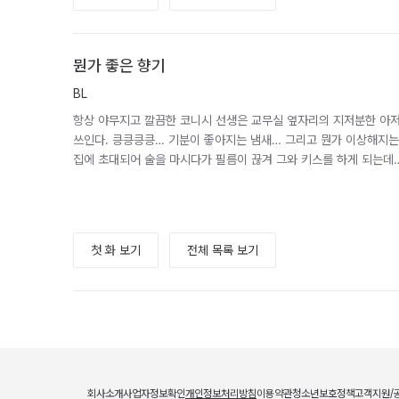
뭔가 좋은 향기
BL
항상 야무지고 깔끔한 코니시 선생은 교무실 옆자리의 지저분한 아저
쓰인다. 킁킁킁킁… 기분이 좋아지는 냄새… 그리고 뭔가 이상해지는 
집에 초대되어 술을 마시다가 필름이 끊겨 그와 키스를 하게 되는데…
첫 화 보기
전체 목록 보기
회사소개
사업자정보확인
개인정보처리방침
이용약관
청소년보호정책
고객지원/