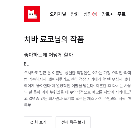
오리지널
만화
성인
장르+
무료
치바 료코님의 작품
좋아하는데 어떻게 할까
BL
오사카로 전근 온 이혼남, 성실한 직장인인 소가는 가정 요리집 ‘타
럼 익숙해지지 않는 사투리도 연하 점장 사카에가 쓸 땐 무섭지 않다
에에게 ‘좋아한다’며 열정적인 어필을 받는다. 이혼한 후 다시는 사랑
느 날 몸이 아파 누워있을 때 무의식적으로 떠오른 사람이 사카에…
고 결벽증 있는 회사원과 포기를 모르는 채소 가게 주인과의 사랑, ‘
록♥
첫 화 보기
전체 목록 보기