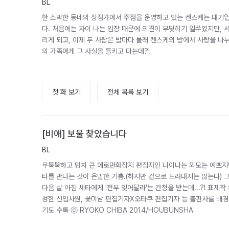
BL
한 소박한 동네의 상점가에서 주점을 운영하고 있는 켄스케는 대기업
다. 처음에는 차이 나는 입장 때문에 의견이 부딪히기 일쑤였지만, 
리게 되고, 이제 두 사람은 밤마다 몰래 켄스케의 방에서 사랑을 나누
의 가족에게 그 사실을 들키고 마는데?!
첫 화 보기
전체 목록 보기
[비애] 보물 찾았습니다
BL
무뚝뚝하고 덩치 큰 에로만화잡지 편집자인 니이나는 외모는 예쁘지
타를 만나는 것이 은밀한 기쁨.(하지만 겉으로 드러내지는 않는다) 
다음 날 아침 세타에게 '전부 잊어달라'는 간청을 받는데...?! 표제작
성한 신입사원, 꽃미남 편집기자X오타쿠 편집기자 등 출판사를 배경
기도 수록 ⓒ RYOKO CHIBA 2014/HOUBUNSHA