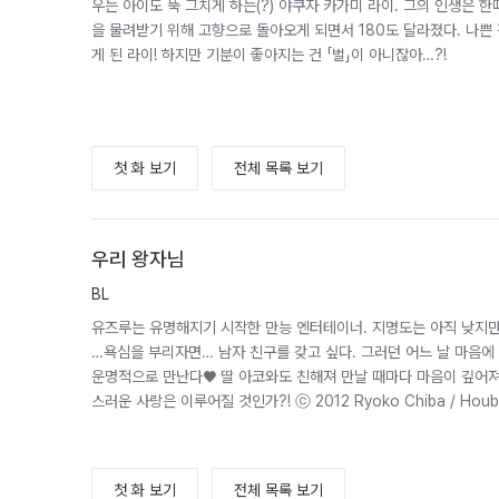
우는 아이도 뚝 그치게 하는(?) 야쿠자 카가미 라이. 그의 인생은 
을 물려받기 위해 고향으로 돌아오게 되면서 180도 달라졌다. 나쁜 
게 된 라이! 하지만 기분이 좋아지는 건 「벌」이 아니잖아…?!
첫 화 보기
전체 목록 보기
우리 왕자님
BL
유즈루는 유명해지기 시작한 만능 엔터테이너. 지명도는 아직 낮지만
…욕심을 부리자면… 남자 친구를 갖고 싶다. 그러던 어느 날 마음에 
운명적으로 만난다♥ 딸 아코와도 친해져 만날 때마다 마음이 깊어져
스러운 사랑은 이루어질 것인가?! ⓒ 2012 Ryoko Chiba / Houbun
첫 화 보기
전체 목록 보기