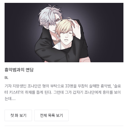
흉악범과의 면담
BL
기자 지망생인 조나단은 형의 부탁으로 33명을 무참히 살해한 흉악범, '슬로
터 키스터'의 취재를 돕게 된다. 그런데 그가 갑자기 조나단에게 흥미를 보이
는데….
첫 화 보기
전체 목록 보기