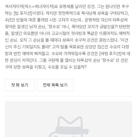
섹서자이저(섹스+에너자이저)로 유명세를 날리던 강건. 그는 원나잇만 추구
하는 [탑 포지션]이었다. 하지만 청천벽력으로 목사님께 성욕을 구마당하고,
4년간 빈들에 마른 풀처럼 시든 고자가 되는데.. 운명처럼 자신의 타투샵에
찾아온 잘생긴 남자 손님, '정수오' 아니, 죽어있던 꼬치가 급발진을?! 탄탄한
몸, 잘생긴 외모뿐만 아니라 고교시절의 첫사랑과 똑같은 이름마저도 매력적
인 손님. 오직 그 손님을 볼 때마다 성욕이 솟구쳐 강건은 혼란스럽다. '이건
신이 주신 기회일지도 몰라!' 고자 탈출 목표로만 삼았던 접근은 수오의 다정
함과 반전 매력에 빠져들고. 수오와 가까워질수록 강건은 [바텀 포지션]에 대
한 관심이 커져간다. 그를 구원해 줄 열쇠는 타투샵의 손님 '정수오' 강 건은
구마 당한 성욕을 되찾고, 수오를 꼬실 수 있을까?
첫 화 보기
전체 목록 보기