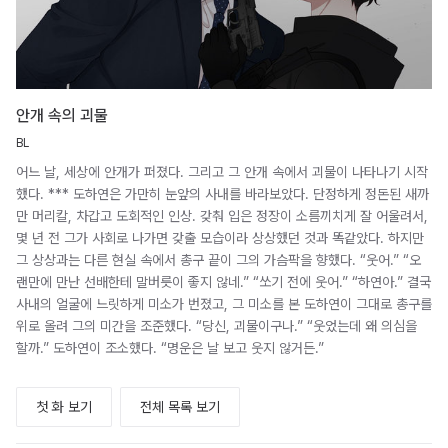
안개 속의 괴물
BL
어느 날, 세상에 안개가 퍼졌다. 그리고 그 안개 속에서 괴물이 나타나기 시작
했다. *** 도하연은 가만히 눈앞의 사내를 바라보았다. 단정하게 정돈된 새까
만 머리칼, 차갑고 도회적인 인상. 갖춰 입은 정장이 소름끼치게 잘 어울려서,
몇 년 전 그가 사회로 나가면 갖출 모습이라 상상했던 것과 똑같았다. 하지만
그 상상과는 다른 현실 속에서 총구 끝이 그의 가슴팍을 향했다. “웃어.” “오
랜만에 만난 선배한테 말버릇이 좋지 않네.” “쏘기 전에 웃어.” “하연아.” 결국
사내의 얼굴에 느릿하게 미소가 번졌고, 그 미소를 본 도하연이 그대로 총구를
위로 올려 그의 미간을 조준했다. “당신, 괴물이구나.” “웃었는데 왜 의심을
할까.” 도하연이 조소했다. “명운은 날 보고 웃지 않거든.”
첫 화 보기
전체 목록 보기