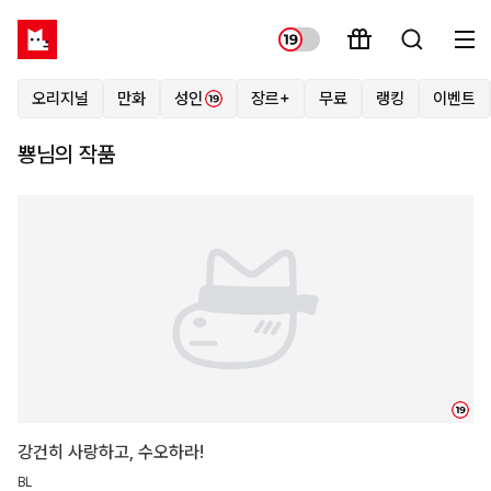
오리지널
만화
성인
장르+
무료
랭킹
이벤트
뿅님의 작품
19
강건히 사랑하고, 수오하라!
BL