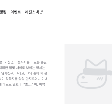
랭킹
이벤트
레진스낵
행. 거침없이 젖꼭지를 비트는 손길
, 희미한 불빛 사이로 보이는 형체는
 남자친구. 그리고, 그의 손이 제 옷
락이 젖꼭지를 살살 만져오더니 이내
파르르 떨렸다. “흐….” 어, 어떡