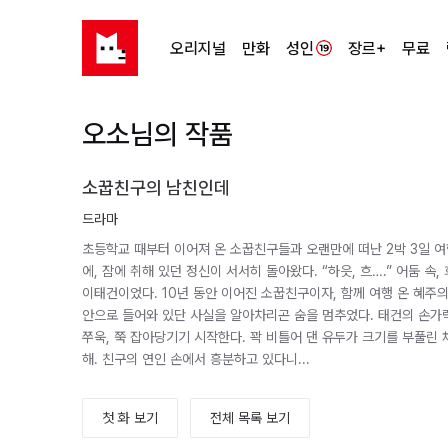
오리지널
만화
성인
장르+
무료
오소님의 작품
소꿉친구의 남친인데
드라마
초등학교 때부터 이어져 온 소꿉친구들과 오랜만에 떠난 2박 3일 여
에, 잠에 취해 있던 정신이 서서히 돌아왔다. “하읏, 흐….” 어둠 속
이태건이었다. 10년 동안 이어진 소꿉친구이자, 함께 여행 온 혜주의
안으로 들어와 있단 사실을 알아차리곤 숨을 멈추었다. 태건의 손가
쭈욱, 쭉 잡아당기기 시작한다. 꽉 비틀어 댄 유두가 크기를 부풀린 채 
해. 친구의 연인 손에서 흥분하고 있다니...
첫 화 보기
전체 목록 보기