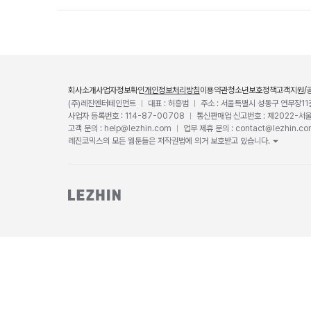
회사소개
사업자정보확인
개인정보처리방침
이용약관
청소년보호정책
고객지원/
(주)레진엔터테인먼트
대표 : 허흥범
주소 : 서울특별시 성동구 연무장11
사업자 등록번호 : 114-87-00708
통신판매업 신고번호 : 제2022-서
고객 문의 : help@lezhin.com
업무 제휴 문의 : contact@lezhin.c
레진코믹스의 모든 웹툰들은 저작권법에 의거 보호받고 있습니다.