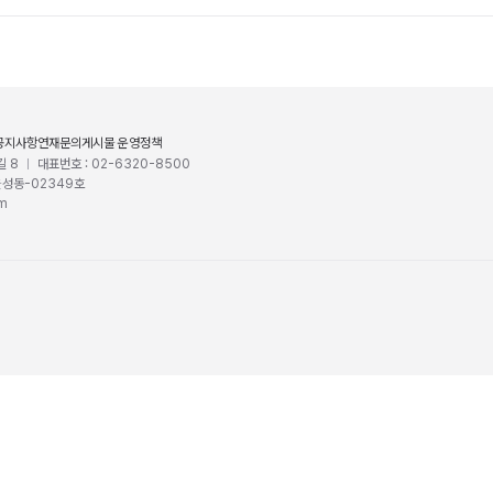
공지사항
연재문의
게시물 운영정책
길 8
대표번호 : 02-6320-8500
울성동-02349호
om