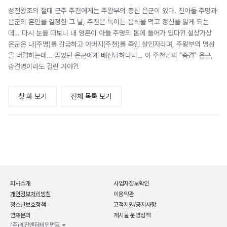
성진왕조의 절대 군주 주천에게는 주왕부의 충신 은군이 있다. 친아들 주명과
은군의 혼인을 결정한 그 날, 주천은 독이든 음식을 먹고 정신을 잃게 되는
데… 다시 눈을 떠보니 내 영혼이 아들 주명의 몸에 들어가 있다?! 설상가상
은군은 나(주명)를 감금하고 아버지(주천)를 죽인 살인자라며, 주왕부의 명성
을 더럽히는데… 믿었던 은군에게 배신당하다니… 이 주천님의 "충견" 은군,
광견병이라도 걸린 거야?!
첫 화 보기
전체 목록 보기
회사소개
사업자정보확인
개인정보처리방침
이용약관
청소년보호정책
고객지원/공지사항
연재문의
게시물 운영정책
(주)레진엔터테인먼트