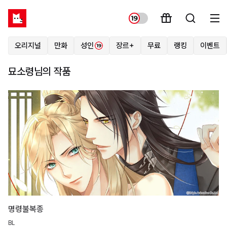
오리지널
만화
성인
장르+
무료
랭킹
이벤트
묘소령님의 작품
명령불복종
BL