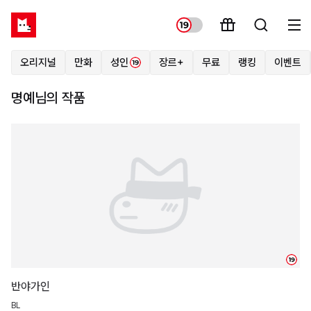
오리지널
만화
성인
장르+
무료
랭킹
이벤트
명예님의 작품
19
반야가인
BL