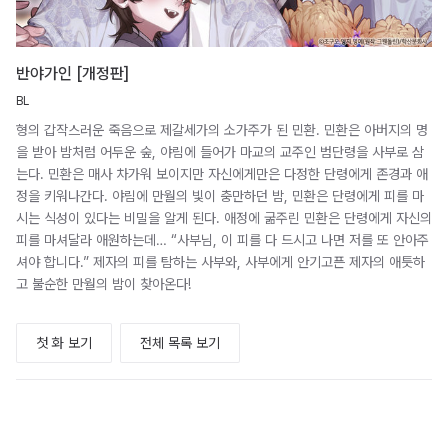
반야가인 [개정판]
BL
형의 갑작스러운 죽음으로 제갈세가의 소가주가 된 민환. 민환은 아버지의 명
을 받아 밤처럼 어두운 숲, 야림에 들어가 마교의 교주인 범단령을 사부로 삼
는다. 민환은 매사 차가워 보이지만 자신에게만은 다정한 단령에게 존경과 애
정을 키워나간다. 야림에 만월의 빛이 충만하던 밤, 민환은 단령에게 피를 마
시는 식성이 있다는 비밀을 알게 된다. 애정에 굶주린 민환은 단령에게 자신의
피를 마셔달라 애원하는데… “사부님, 이 피를 다 드시고 나면 저를 또 안아주
셔야 합니다.” 제자의 피를 탐하는 사부와, 사부에게 안기고픈 제자의 애틋하
고 불순한 만월의 밤이 찾아온다!
첫 화 보기
전체 목록 보기