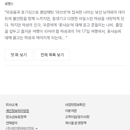
로맨스
"외로움과 호기심으로 랜덤채팅 ‘러브넷’에 접속한 나비는 낯선 남자와의 데이
트에 불안함을 함께 느끼지만, 잘생기고 다정한 비밀스런 하성을 사랑하게 된
다. 하지만 하성의 친구, 우준에게 ‘꽃사슴’에 대해 듣고 흔들리는 나비. 졸업
을 앞두고 즐거운 여행이 되어야 할 하성과의 1박 17일 여행에서, 꽃사슴에
대해 묻고는 하성과 헤어지게 되는데… "
첫 화 보기
전체 목록 보기
회사소개
사업자정보확인
개인정보처리방침
이용약관
청소년보호정책
고객지원/공지사항
연재문의
게시물 운영정책
(주)레진엔터테인먼트