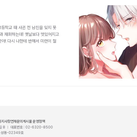
고등학교 때 사귄 전 남친을 잊지 못
 렌과 재회하는데! 옛날보다 멋있어지고
아! 다시 나한테 반해서 미련이 철
공지사항
연재문의
게시물 운영정책
길 8
대표번호 : 02-6320-8500
울성동-02349호