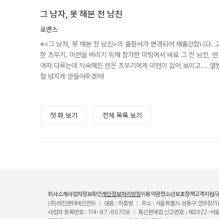
그 남자, 못 해본 전 남친
로맨스
※<그 남자, 못 해본 전 남친>의 출판사가 변경되어 재출간합니다. 
한 츠무기. 미련을 버리기 위해 참가한 미팅에서 바로 그 전 남친,
여자 다루는데 익숙해진 렌은 츠무기에게 미련이 없어 보이고…. 열받
철 넘치게 만들어주겠어!
첫 화 보기
전체 목록 보기
회사소개
사업자정보확인
개인정보처리방침
이용약관
청소년보호정책
고객지원/
(주)레진엔터테인먼트
대표 : 허흥범
주소 : 서울특별시 성동구 연무장11
사업자 등록번호 : 114-87-00708
통신판매업 신고번호 : 제2022-서