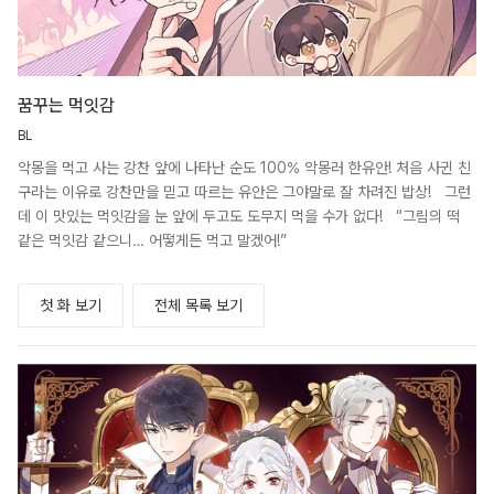
꿈꾸는 먹잇감
BL
악몽을 먹고 사는 강찬 앞에 나타난 순도 100% 악몽러 한유안! 처음 사귄 친
구라는 이유로 강찬만을 믿고 따르는 유안은 그야말로 잘 차려진 밥상! 그런
데 이 맛있는 먹잇감을 눈 앞에 두고도 도무지 먹을 수가 없다! “그림의 떡
같은 먹잇감 같으니… 어떻게든 먹고 말겠어!”
첫 화 보기
전체 목록 보기