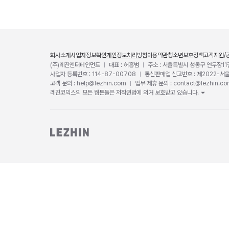
회사소개
사업자정보확인
개인정보처리방침
이용약관
청소년보호정책
고객지원/
(주)레진엔터테인먼트
대표 : 허흥범
주소 : 서울특별시 성동구 연무장11
사업자 등록번호 : 114-87-00708
통신판매업 신고번호 : 제2022-서
고객 문의 : help@lezhin.com
업무 제휴 문의 : contact@lezhin.c
레진코믹스의 모든 웹툰들은 저작권법에 의거 보호받고 있습니다.