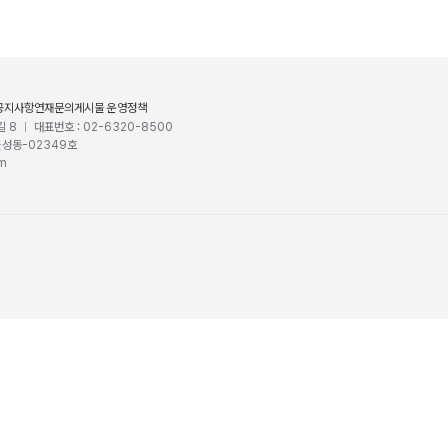
공지사항
연재문의
게시물 운영정책
길 8
대표번호 : 02-6320-8500
울성동-02349호
om