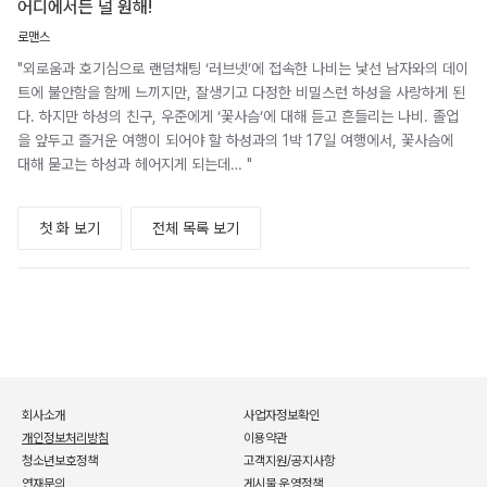
어디에서든 널 원해!
로맨스
"외로움과 호기심으로 랜덤채팅 ‘러브넷’에 접속한 나비는 낯선 남자와의 데이
트에 불안함을 함께 느끼지만, 잘생기고 다정한 비밀스런 하성을 사랑하게 된
다. 하지만 하성의 친구, 우준에게 ‘꽃사슴’에 대해 듣고 흔들리는 나비. 졸업
을 앞두고 즐거운 여행이 되어야 할 하성과의 1박 17일 여행에서, 꽃사슴에
대해 묻고는 하성과 헤어지게 되는데… "
첫 화 보기
전체 목록 보기
회사소개
사업자정보확인
개인정보처리방침
이용약관
청소년보호정책
고객지원/공지사항
연재문의
게시물 운영정책