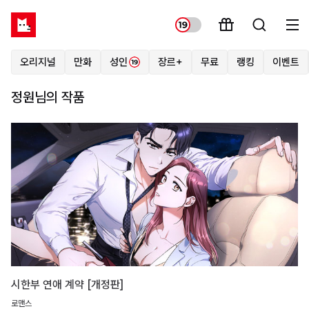
오리지널
만화
성인
장르+
무료
랭킹
이벤트
정원님의 작품
시한부 연애 계약 [개정판]
로맨스