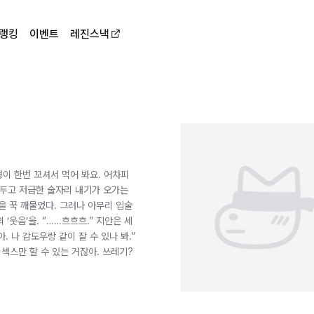
랭킹
이벤트
레진스낵
형이 한번 꼬셔서 먹어 봐요. 어차피
 두고 저급한 술자리 내기가 오가는
술을 꾹 깨물었다. 그러나 아무리 입술
‘웃음’을. “……흐흐흐.” 지안은 세
. 나 감도우랑 같이 잘 수 있나 봐.”
섹스만 할 수 있는 거잖아. 쓰레기?