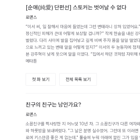
[순애(純愛) 단편선] 스토커는 벗어날 수 없다
로맨스
“이서 씨, 일 잘해서 마음에 들었는데 그런 변태라니 상처 입었어요.” “
정신적인 피해가 큰데 어떻게 보상할 겁니까?” 작게 한숨을 내쉰 
벌렸다. 다리 사이에 발을 집어넣고 깊게 비벼 주자 몸을 덜덜 떨었다. 
으로 느끼고 있는 변태 말을 어떻게 믿지?” 이서의 두 눈동자에 점차
본 강주혁이 낮게 웃으며 말을 이었다. “집에서 하던 것처럼 자위해 
메타툰
첫 화 보기
전체 목록 보기
친구의 친구는 남인가요?
로맨스
소꿉친구를 짝사랑한 지 어느덧 10년 차. 그 소꿉친구가 다른 여자
와 하룻밤을 보내버렸다. "그 날은 분명 실수였어. 그런데 또 이러면 안
로에 키스만큼 좋은 게 없는데." 풀숲에 누워 아래에 깔린 그가 입을