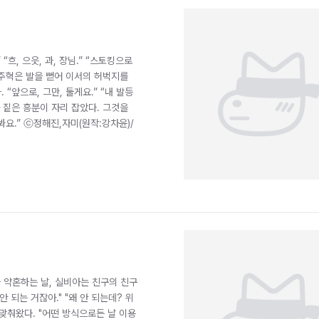
흐, 으읏, 과, 장님.” “스토킹으로
강주혁은 발을 뻗어 이서의 허벅지를
“앞으로, 그만, 둘게요.” “내 발등
 짙은 흥분이 자리 잡았다. 그것을
봐요.” ⓒ정해진,자미(원작:강차윤)/
와 약혼하는 날, 실비아는 친구의 친구
 되는 거잖아." "왜 안 되는데? 위
 맞춰왔다. "어떤 방식으로든 날 이용