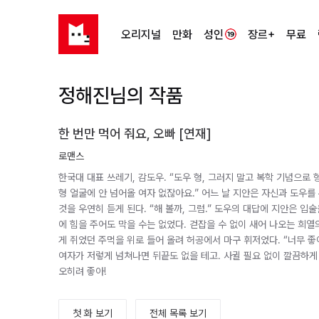
오리지널
만화
성인
장르+
무료
정해진님의 작품
한 번만 먹어 줘요, 오빠 [연재]
로맨스
한국대 대표 쓰레기, 감도우. “도우 형, 그러지 말고 복학 기념으로 
형 얼굴에 안 넘어올 여자 없잖아요.” 어느 날 지안은 자신과 도우를
것을 우연히 듣게 된다. “해 볼까, 그럼.” 도우의 대답에 지안은 입
에 힘을 주어도 막을 수는 없었다. 걷잡을 수 없이 새어 나오는 희열의 
게 쥐었던 주먹을 위로 들어 올려 허공에서 마구 휘저었다. “너무 좋아
여자가 저렇게 넘쳐나면 뒤끝도 없을 테고. 사귈 필요 없이 깔끔하게 
오히려 좋아!
첫 화 보기
전체 목록 보기