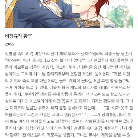
비정규직 황후
로맨스
성별을 속이고(?) 비정규직 단기 계약 황후가 된 에스텔라의 좌충우돌 생존기
“에스틴이 아닌 에스텔라로 살아 볼 생각 없어?” 무사안일주의이자 몰락한 명
문가 아르투르 가문의 계승자, 에스틴. 뛰어난 실력을 숨긴 채 평범한 기사로
살아가는 그에게 어느 날 황태자로부터 은밀한 제안이 들어온다. “가문 재건
의 기회와 숙식 제공 매월 3백만 골드. 계약이 끝나는 5년 후엔 평생 놀고먹
으며 여생을 보낼 수 있네. 더불어 황궁 제일의 요리사를 자네의 전속으로 만
들어 주지. 어떤가?” 생계를 위해 쌍둥이 동생인 척 에스틴으로 살고 있지만
실제론 여자인 에스텔라에게 여장(?)을 하고 황후가 되라는 황당한 제의. 그녀
는 디저트의 달콤한 유혹에 빠져 홀랑 승낙하고 마는데……. “흠, 여자 옷도 잘
어울리는데? 그런데 가슴은 그대로 괜찮은가?” “……그거 성희롱입니다.” 이
래 봬도 여잔데 여장을 하고도 의심받지 않는 이 상황은 화를 내야 하는 걸까?
들키지 않아 다행이라고 해야 하는 걸까? 성별을 속이고(?) 비정규직 단기 계
약 황후가 된 에스텔라의 좌충우돌 생존기. 그녀는 무사히 계약을 끝낼 수 있