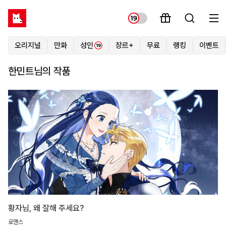
오리지널
만화
성인
장르+
무료
랭킹
이벤트
한민트님의 작품
황자님, 왜 잘해 주세요?
로맨스