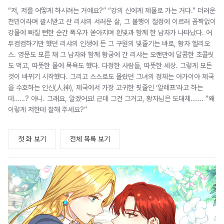
“저, 저를 어떻게 하시려는 거예요?” “강의 신에게 제물로 가는 거다.” 더러운
천민이라며 괄시받고 산 리샤의 서러운 삶, 그 불행이 절정에 이르러 꼼짝없이
강물에 빠질 뻔한 순간 폭우가 쏟아지며 흰빛과 함께 한 남자가 나타났다. 어
두컴컴하기만 했던 리샤의 인생에 든 그 구원의 빛줄기는 바로, 황자 헬리오
스. 영문도 모른 채 그 남자와 함께 황궁에 간 리샤는 오랜만에 달콤한 초콜릿
도 먹고, 따뜻한 물에 목욕도 했다. 다정한 사람들, 따뜻한 세상. 그렇게 모든
것이 바뀌기 시작했다. 그리고 스스로도 몰랐던 그녀의 정체는 아가이아 제국
을 수호하는 인신(人神), 제국에서 가장 고귀한 핏줄인 ‘알레프’라고 하는
데……? 아니. 그래요, 알겠어요! 근데 그건 그거고, 황자님은 도대체……. “왜
이렇게 저한테 잘해 주세요?”
첫 화 보기
전체 목록 보기