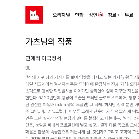
오리지널
만화
성인
장르+
무료
가츠님의 작품
연애적 이국정서
BL
「넌 왜 자꾸 남의 거시기를 보며 입맛을 다시고 있는 거지?」 왕궁 시
매일 사교계에서 펼쳐지는 주말 드라마에 환장하는 진성-가십-오타쿠.
스펙으로 행복한 덕업일치를 이어가던 줄리안의 앞에 자꾸만 자신을
현한다. 약 20년만에 왕궁에 모습을 드러낸 클로드 스토메어, 통칭
란 완전한 야생마 (a.k.a 왕의 도살견) 그 자체. 하지만 성격 뿐만 아니
주 그냥..어.. .막..그렇다. 아무튼 그래서 단순히 가십 덕질의 새
안은 그만 실시간 덕질 현장의 덜미를 붙잡히고 마는데―. 「만약 첩
단은, 눈알을 파내서 포르말린에 넣고 싶군.」 뭔가 다른 쪽으로 오해
화음은 환상의 속궁합으로 거듭나게 될..것인가? 그리고 고학력 고신분
는 마지막까지 클로드로부터 일자리를 지켜낼 수 있을 것인가?!