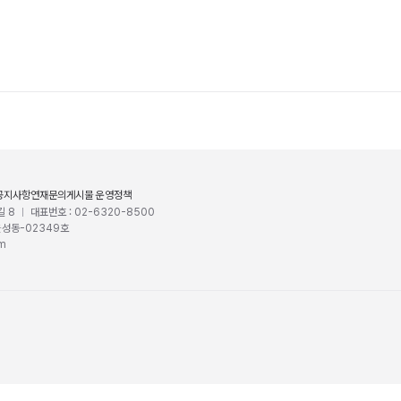
공지사항
연재문의
게시물 운영정책
길 8
대표번호 : 02-6320-8500
울성동-02349호
om