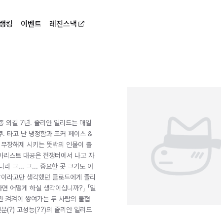
랭킹
이벤트
레진스낵
종 외길 7년. 줄리안 일리드는 매일
 타고 난 냉정함과 포커 페이스 &
 무장해제 시키는 뜻밖의 인물이 출
 아리스트 대공은 전쟁터에서 나고 자
라 그... 그... 중요한 곳 크기도 아
 떡밥이라고만 생각했던 클로드에게 줄리
자면 어떻게 하실 생각이십니까?」 「일
만 켜켜이 쌓여가는 두 사람의 불협
(?) 고성능(??)의 줄리안 일리드