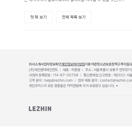
첫 화 보기
전체 목록 보기
회사소개
사업자정보확인
개인정보처리방침
이용약관
청소년보호정책
고객지원/
(주)레진엔터테인먼트
대표 : 허흥범
주소 : 서울특별시 성동구 연무장11
사업자 등록번호 : 114-87-00708
통신판매업 신고번호 : 제2022-서
고객 문의 : help@lezhin.com
업무 제휴 문의 : contact@lezhin.c
레진코믹스의 모든 웹툰들은 저작권법에 의거 보호받고 있습니다.