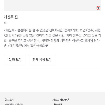
19
애신록:진
BL
<애신록> 본편에서는 볼 수 없었던 전하X서안, 청록X가호, 초연X청수, 서령
X창랑의 19금 궁중 일상! 전하와 하고 싶은 서안, 저하 청록을 울리고 싶은 가
호, 초연을 지키고 싶은 청수, 서령과 창랑의 시작까지 야릇하고 알차게 담아
낸 <애신록:진>에서 확인하세요!♥
첫 화 보기
전체 목록 보기
회사소개
사업자정보확인
개인정보처리방침
이용약관