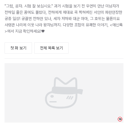
"그럼, 공자. 시험 잘 보십시오." 과거 시험을 보기 전 우연히 만난 미남자가
전하일 줄은 꿈에도 몰랐다, 전하에게 제대로 콕 찍혀버린 서안의 파란만장한
궁중 일상! 궁궐엔 전하만 있나, 세자 저하와 대군 마마, 그 호위는 물론이요
사령관 나리에 이웃 나라 왕자님까지. 다양한 조합의 유쾌한 이야기, <애신록
>에서 지금 확인하세요!♥
첫 화 보기
전체 목록 보기
19