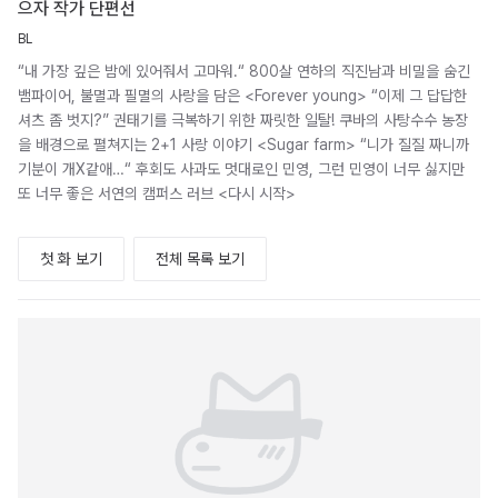
으자 작가 단편선
BL
“내 가장 깊은 밤에 있어줘서 고마워.“ 800살 연하의 직진남과 비밀을 숨긴
뱀파이어, 불멸과 필멸의 사랑을 담은 <Forever young> “이제 그 답답한
셔츠 좀 벗지?” 권태기를 극복하기 위한 짜릿한 일탈! 쿠바의 사탕수수 농장
을 배경으로 펼쳐지는 2+1 사랑 이야기 <Sugar farm> “니가 질질 짜니까
기분이 개X같애…“ 후회도 사과도 멋대로인 민영, 그런 민영이 너무 싫지만
또 너무 좋은 서연의 캠퍼스 러브 <다시 시작>
첫 화 보기
전체 목록 보기