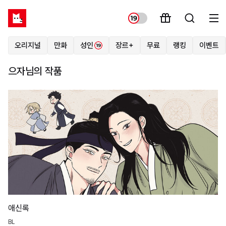
오리지널
만화
성인
장르+
무료
랭킹
이벤트
으자님의 작품
애신록
BL