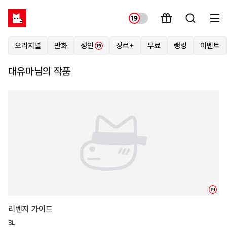
오리지널
만화
성인
장르+
무료
랭킹
이벤트
대유마님의 작품
19
리벤지 가이드
BL