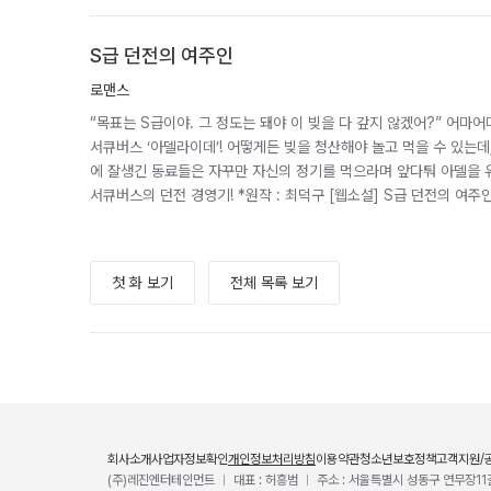
S급 던전의 여주인
로맨스
“목표는 S급이야. 그 정도는 돼야 이 빚을 다 갚지 않겠어?” 어마
서큐버스 ‘아델라이데’! 어떻게든 빚을 청산해야 놀고 먹을 수 있는데
에 잘생긴 동료들은 자꾸만 자신의 정기를 먹으라며 앞다퉈 아델을 
서큐버스의 던전 경영기! *원작 : 최덕구 [웹소설] S급 던전의 여주
첫 화 보기
전체 목록 보기
회사소개
사업자정보확인
개인정보처리방침
이용약관
청소년보호정책
고객지원/
(주)레진엔터테인먼트
대표 : 허흥범
주소 : 서울특별시 성동구 연무장11