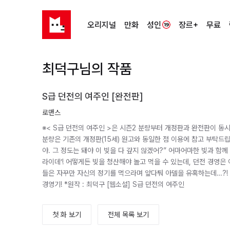
오리지널
만화
성인
장르+
무료
최덕구님의 작품
S급 던전의 여주인 [완전판]
로맨스
※< S급 던전의 여주인 >은 시즌2 분량부터 개정판과 완전판이 동
분량은 기존의 개정판(15세) 원고와 동일한 점 이용에 참고 부탁드립
야. 그 정도는 돼야 이 빚을 다 갚지 않겠어?” 어마어마한 빚과 함께
라이데’! 어떻게든 빚을 청산해야 놀고 먹을 수 있는데, 던전 경영은
들은 자꾸만 자신의 정기를 먹으라며 앞다퉈 아델을 유혹하는데…?!
경영기! *원작 : 최덕구 [웹소설] S급 던전의 여주인
첫 화 보기
전체 목록 보기