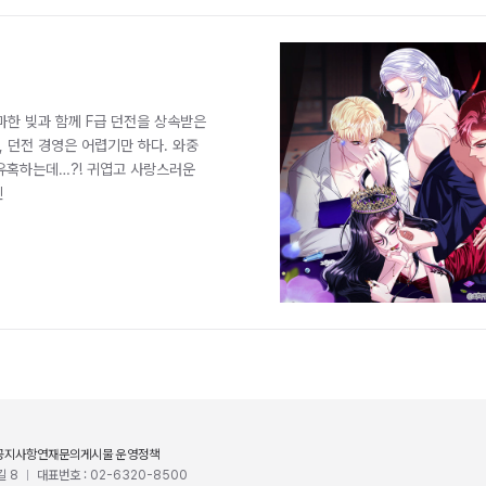
어마한 빚과 함께 F급 던전을 상속받은
, 던전 경영은 어렵기만 하다. 와중
유혹하는데…?! 귀엽고 사랑스러운
인
공지사항
연재문의
게시물 운영정책
길 8
대표번호 : 02-6320-8500