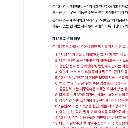
④ "회사"는 "레진코믹스" 이용과 관련하여 "회원"으
자우편, 기타 연락 가능한 수단을 통하여 "회원"에게 
⑤ "회사"는 계속적이고 안정적인 "서비스"의 제공을 
사유가 없는 한 이를 지체 없이 해결하도록 최선의 노
제12조 회원의 의무
① "회원"은 아래 각 호에서 정한 행위를 해서는 안 됩
"서비스" 제공을 방해하거나, "회사"가 정한 방법
다른 "회원" 또는 "비회원"의 개인정보를 무단으
음란한 정보 등 공서양속 및 법령에 위반되는 내용
역설계, 소스 코드 추출 등의 방법으로 "콘텐츠"를
"회사"가 "콘텐츠"에 적용한 보호조치를 무력화
법령, 법원의 판결, 결정 혹은 명령 또는 행정기
공공질서 또는 미풍양속을 저해할 우려가 있는 경
회사 또는 제3자의 저작권, 상표권, 특허권 등의
정상적인 "서비스" 이용과 무관하게 같거나 유사
"콘텐츠" 또는 "코인"을 현금, 재물 기타 경제적
영업, 선전, 광고, 권유, 기타 영리를 목적으로 
"회사"가 정한 이용 등급에 위반하여 "콘텐츠"를
타인의 결제수단 및 메일 주소를 허락 없이 도용