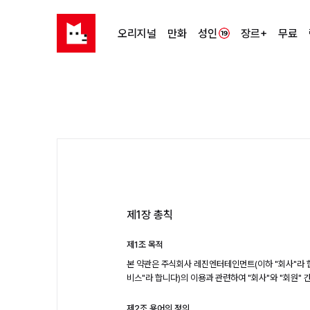
오리지널
만화
성인
장르+
무료
제1장 총칙
제1조 목적
본 약관은 주식회사 레진엔터테인먼트(이하 "회사"라 
비스"라 합니다)의 이용과 관련하여 "회사"와 "회원" 
제2조 용어의 정의