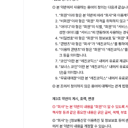
① 본 약관에서 사용하는 용어의 정의는 다음과 같습니
"회원"이라 함은 본 약관에 따라 "회사"와 이용
"비회원"이라 함은 "회원" 자격을 취득하지 않고 
"아이디"라 함은 "회원"의 식별, "회원"의 "서
성한 아이디를 "서비스"에 연동하여 사용하는 경
"비밀번호"라 함은 "회원"의 정보보호 및 "회원"
"콘텐츠"라 함은 "회사"가 "레진코믹스"를 통하여
"이용자 콘텐츠"라 함은 "회원"이 "레진코믹스"를 
크 등을 의미합니다.
"코인"이란 본 "레진코믹스" 내에서 유료로 제
"보너스 코인"이란 본 "레진코믹스" 내에서 유
단)을 의미합니다.
"무료대여권"이란 본 "레진코믹스" 내에서 유료로
② 본 조에서 정의하지 않은 용어에 대해서는 관계 법령,
제3조 약관의 게시, 효력, 변경
① "회사"는 본 약관의 내용을 "회원"이 알 수 있도록 
책사항 등과 같은 중요한 내용은 굵은 글씨, 색채, 부
② "회사"는 [정보통신망 이용촉진 및 정보보호 등에 관
에서 본 약관의 내용을 개정할 수 있습니다.