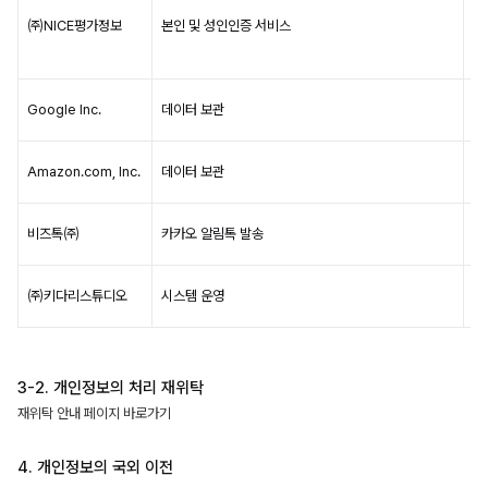
유
㈜NICE평가정보
본인 및 성인인증 서비스
로
않
회
Google Inc.
데이터 보관
약
회
Amazon.com, Inc.
데이터 보관
약
회
비즈톡㈜
카카오 알림톡 발송
약
회
㈜키다리스튜디오
시스템 운영
약
3-2. 개인정보의 처리 재위탁
재위탁 안내 페이지 바로가기
4. 개인정보의 국외 이전