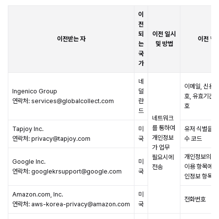
이
전
되
이전 일시
이전받는 자
이전 항
는
및 방법
국
가
네
이메일, 신용
Ingenico Group
덜
호, 유효기간, 
연락처: services@globalcollect.com
란
호
드
네트워크
를 통하여
Tapjoy Inc.
미
유저 식별을 위
개인정보
연락처: privacy@tapjoy.com
국
수 코드
가 업무
개인정보의 수
필요시에
Google Inc.
미
이용 항목에 있
전송
연락처: googlekrsupport@google.com
국
인정보 항목
Amazon.com, Inc.
미
전화번호
연락처: aws-korea-privacy@amazon.com
국