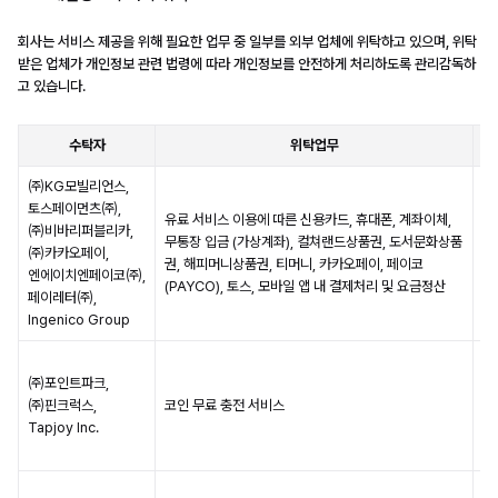
회사는 서비스 제공을 위해 필요한 업무 중 일부를 외부 업체에 위탁하고 있으며, 위탁
받은 업체가 개인정보 관련 법령에 따라 개인정보를 안전하게 처리하도록 관리감독하
고 있습니다.
수탁자
위탁업무
㈜KG모빌리언스,
토스페이먼츠㈜,
유료 서비스 이용에 따른 신용카드, 휴대폰, 계좌이체,
㈜비바리퍼블리카,
무통장 입금 (가상계좌), 컬쳐랜드상품권, 도서문화상품
회
㈜카카오페이,
권, 해피머니상품권, 티머니, 카카오페이, 페이코
약
엔에이치엔페이코㈜,
(PAYCO), 토스, 모바일 앱 내 결제처리 및 요금정산
페이레터㈜,
Ingenico Group
목
㈜포인트파크,
단
㈜핀크럭스,
코인 무료 충전 서비스
의
Tapjoy Inc.
경
관
수