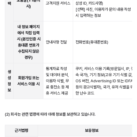
도움말(1:1문의
고객지원 서비스
삼성 ID, 카드사명)
택
시)
[선택] 사진, 이용자가 문의 내용 작성
시 입력하는 정보
내 정보 페이지
에서 직접 입력
시 (본인인증 시
안내사항 전달
전화번호(휴대폰번호)
휴대폰 번호가
수집되지 않은
경우)
통계자료 작성
쿠키, 서비스 이용 기록(방문일시, IP, 접
생
및 데이터 분석,
속 국가), 기기 정보(고유 기기 식별 값,
성
회원가입 또는
이용자 식별, 무
OS 버전, Advertising ID 또는 IDFA
정
서비스 이용 시
료 충전소 등 제
등의 광고식별자), 국가, 유저 식별을 위
보
휴 서비스 제공
한 난수 코드
(2) 회사는 관련 법령에 따라 아래 정보를 보관하고 있습니다.
근거법령
보유정보