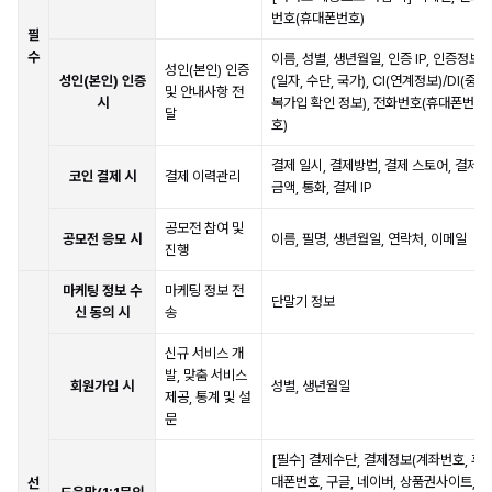
번호(휴대폰번호)
필
수
이름, 성별, 생년월일, 인증 IP, 인증정보
성인(본인) 인증
성인(본인) 인증
(일자, 수단, 국가), CI(연계정보)/DI(중
및 안내사항 전
시
복가입 확인 정보), 전화번호(휴대폰번
달
호)
결제 일시, 결제방법, 결제 스토어, 결제
코인 결제 시
결제 이력관리
금액, 통화, 결제 IP
공모전 참여 및
공모전 응모 시
이름, 필명, 생년월일, 연락처, 이메일
진행
마케팅 정보 수
마케팅 정보 전
단말기 정보
신 동의 시
송
신규 서비스 개
발, 맞춤 서비스
회원가입 시
성별, 생년월일
제공, 통계 및 설
문
[필수] 결제수단, 결제정보(계좌번호, 휴
대폰번호, 구글, 네이버, 상품권사이트,
선