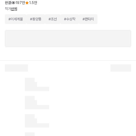
완결
197만
1.5만
작가
반메
#
이세계물
#
동양풍
#
조선
#
수상작
#
판타지