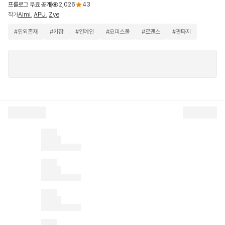
프롤로그 무료 공개
2,026
43
작가
Aimi
,
APU
,
Zye
#
인외존재
#
키잡
#
연예인
#
오피스물
#
로맨스
#
판타지