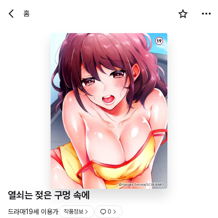
홈
19
열쇠는 젖은 구멍 속에
드라마
19세 이용가
작품정보
0