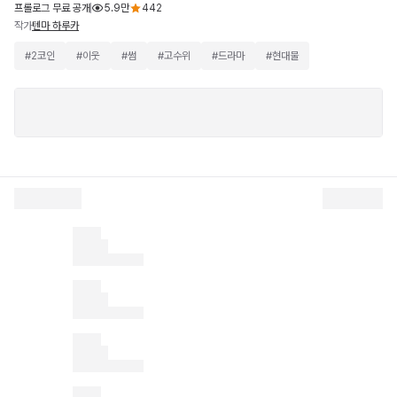
프롤로그 무료 공개
5.9만
442
작가
텐마 하루카
#
2코인
#
이웃
#
썸
#
고수위
#
드라마
#
현대물