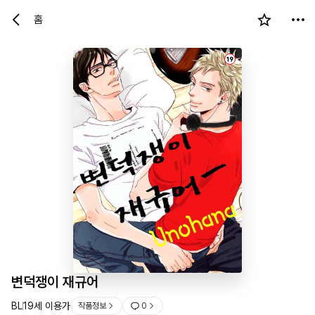
홈
19
변덕쟁이 재규어
BL
19세 이용가
작품정보
0