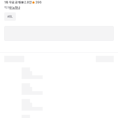
1화 무료 공개
2.8만
396
작가
우노하나
#
BL