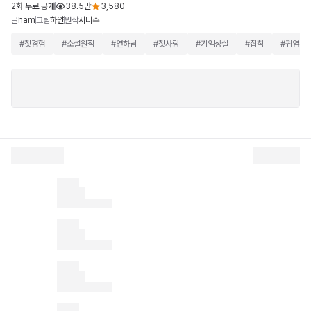
2화 무료 공개
38.5만
3,580
글
그림
원작
ham
하얀
서니주
#
첫경험
#
소설원작
#
연하남
#
첫사랑
#
기억상실
#
집착
#
귀염수