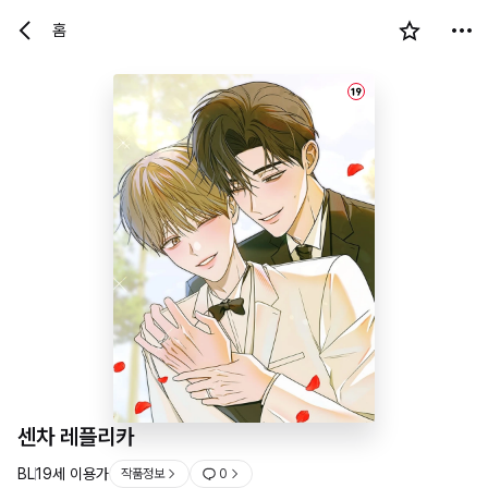
홈
19
센차 레플리카
BL
19세 이용가
작품정보
0