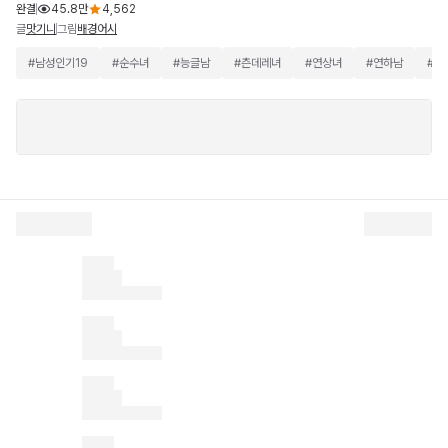
완결
45.8만
4,562
글
그림
맛기니
배경어시
#
남성인기19
#
순수녀
#
능글남
#
츤데레녀
#
연상녀
#
연하남
#
가