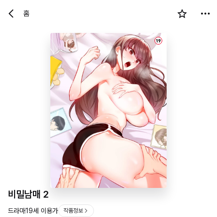
홈
19
비밀남매 2
드라마
19세 이용가
작품정보