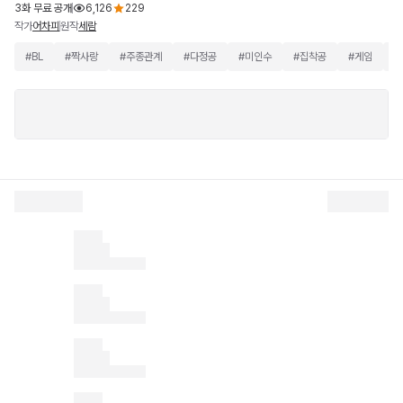
3화 무료 공개
6,126
229
작가
원작
어차피
세람
#
BL
#
짝사랑
#
주종관계
#
다정공
#
미인수
#
집착공
#
게임
#