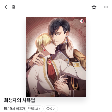
홈
19
희생자의 사육법
BL
19세 이용가
작품정보
0