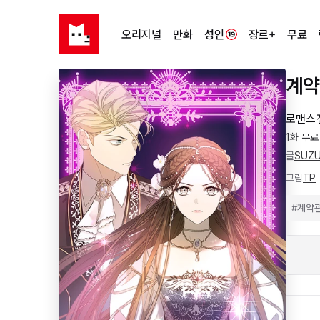
오리지널
만화
성인
장르+
무료
계약
로맨스
1화 무료
글
SUZU
그림
TP
#
계약