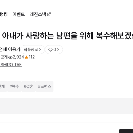
랭킹
이벤트
레진스낵
 아내가 사랑하는 남편을 위해 복수해보
전체 이용가
작품정보
0
 공개
2,924
112
SHIRO TAE
관계
#
복수
#
결혼
#
로맨스