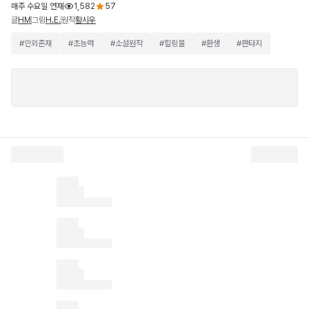
매주 수요일 연재
1,582
57
글
그림
원작
HM
H.E.
황시우
#
인외존재
#
초능력
#
소설원작
#
힐링물
#
환생
#
판타지