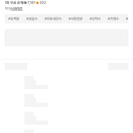
1화 무료 공개
7,161
202
작가
시라마츠
#
능력공
#
성실수
#
외유내강수
#
사랑꾼공
#
상처수
#
귀염수
#
페