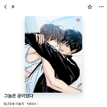
홈
19
그놈은 공이었다
BL
19세 이용가
작품정보