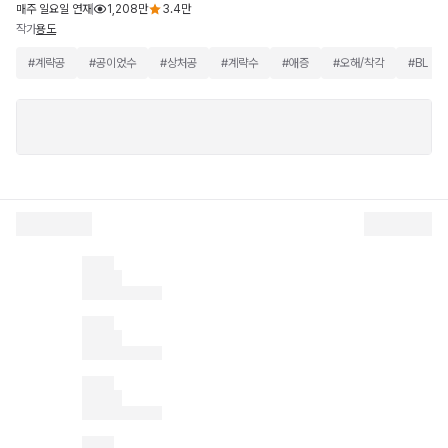
매주 일요일 연재
1,208만
3.4만
작가
용도
#
계략공
#
공이었수
#
상처공
#
계략수
#
애증
#
오해/착각
#
BL