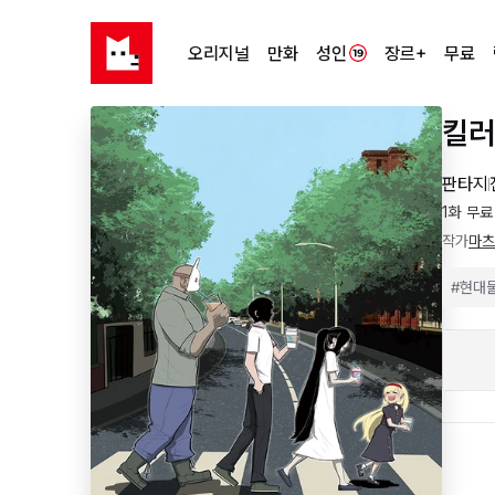
오리지널
만화
성인
장르+
무료
킬러의
판타지
1화 무료
작가
마츠
#
현대