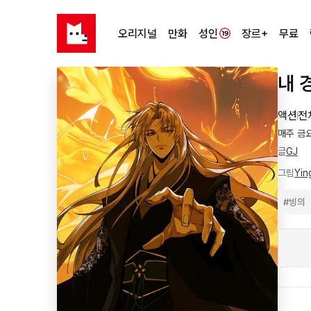
오리지널
만화
성인
장르+
무료
내 
액션
전
매주 금
글
GJ
그림
Yin
#
빙의