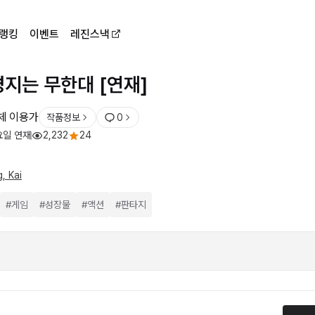
랭킹
이벤트
레진스낵
경지는 무한대 [연재]
체 이용가
작품정보
0
요일 연재
2,232
24
g, Kai
#
게임
#
성장물
#
액션
#
판타지