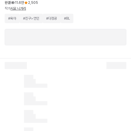
완결
11.6만
2,505
작가
시오 니가리
#
육아
#
친구>연인
#
다정공
#
BL