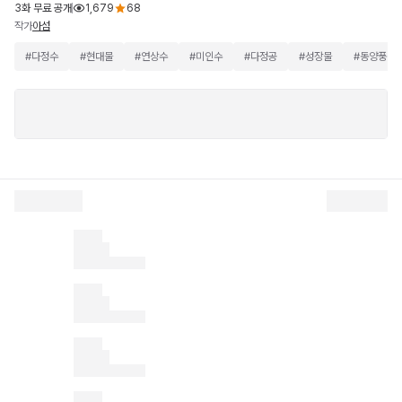
3화 무료 공개
1,679
68
작가
아섬
#
다정수
#
현대물
#
연상수
#
미인수
#
다정공
#
성장물
#
동양풍