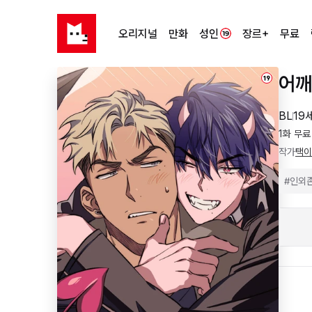
오리지널
만화
성인
장르+
무료
어깨
19
BL
19
1화 무료
작가
택이
#
인외