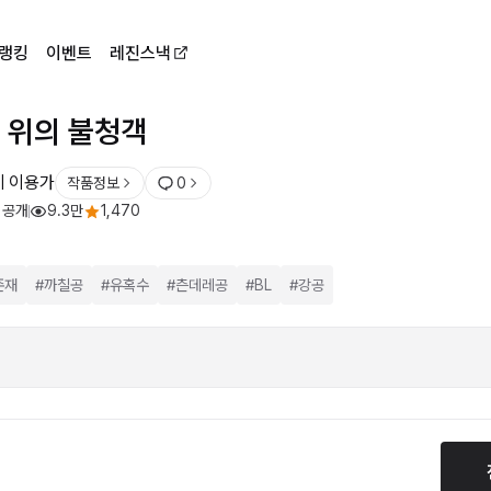
랭킹
이벤트
레진스낵
 위의 불청객
세 이용가
작품정보
0
 공개
9.3만
1,470
존재
#
까칠공
#
유혹수
#
츤데레공
#
BL
#
강공