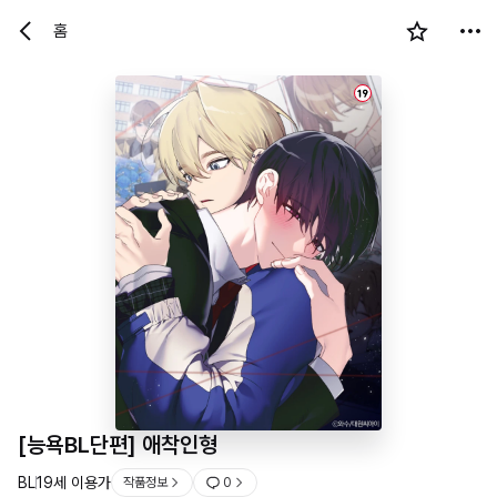
홈
19
[능욕BL단편] 애착인형
BL
19세 이용가
작품정보
0