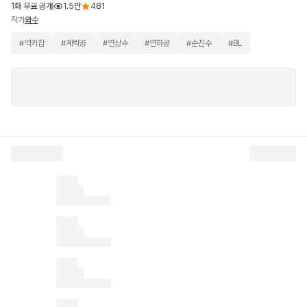
1화 무료 공개
1.5만
481
작가
와수
#
역키잡
#
계략공
#
연상수
#
연하공
#
순진수
#
BL